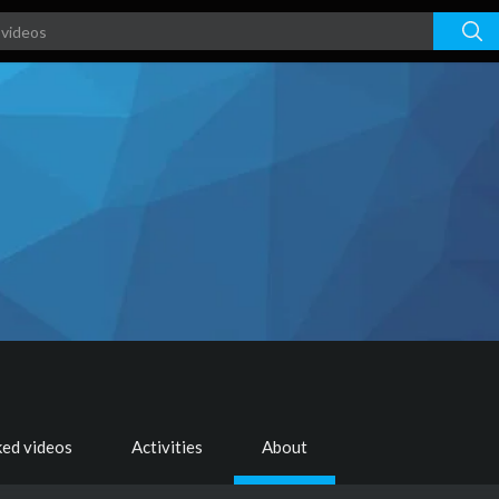
ked videos
Activities
About